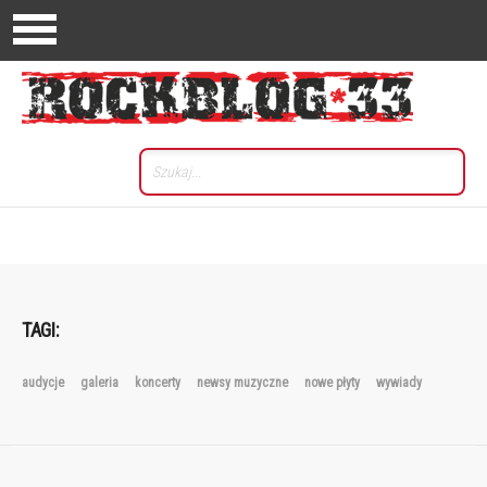
TAGI:
audycje
galeria
koncerty
newsy muzyczne
nowe płyty
wywiady