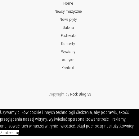
Home
Newsy muzyczne
Nowe płyty
Galeria
Festiwale
Koncerty
Wywiady
Audycje
Kontakt
Copyright by
Rock Blog 33
Używamy plików cookie i innych technologii śledzenia, aby poprawić jakość
przeglądania naszej witryny, wyświetlać spersonalizowane treści i reklamy,
analizować ruch w naszej witrynie i wiedzieć, skąd pochodzą nasi użytkownicy.
Zaakceptuj